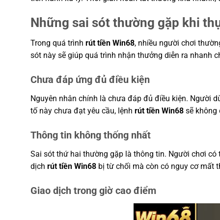
Những sai sót thường gặp khi th
Trong quá trình
rút tiền Win68
, nhiều người chơi thườn
sót này sẽ giúp quá trình nhận thưởng diễn ra nhanh 
Chưa đáp ứng đủ điều kiện
Nguyên nhân chính là chưa đáp đủ điều kiện. Người d
tố này chưa đạt yêu cầu, lệnh
rút tiền Win68
sẽ không đ
Thông tin không thống nhất
Sai sót thứ hai thường gặp là thông tin. Người chơi có
dịch
rút tiền Win68
bị từ chối mà còn có nguy cơ mất th
Giao dịch trong giờ cao điểm