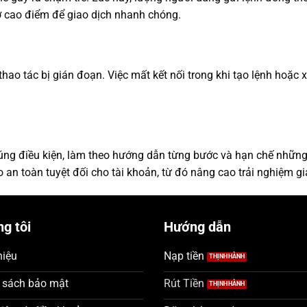
iờ cao điểm để giao dịch nhanh chóng.
ao tác bị gián đoạn. Việc mất kết nối trong khi tạo lệnh hoặc
úng điều kiện, làm theo hướng dẫn từng bước và hạn chế những 
 toàn tuyệt đối cho tài khoản, từ đó nâng cao trải nghiệm giải
g tôi
Hướng dẫn
hiệu
Nạp tiền
 sách bảo mật
Rút Tiền