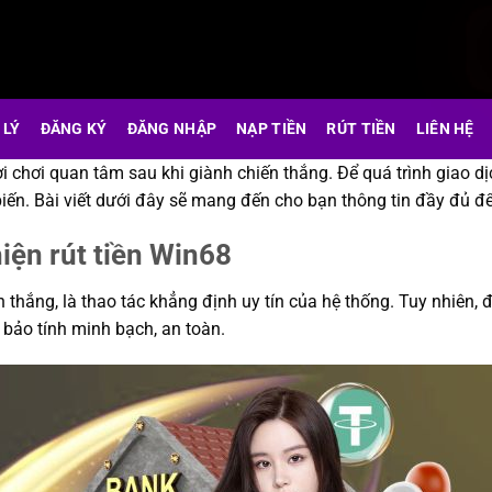
 LÝ
ĐĂNG KÝ
ĐĂNG NHẬP
NẠP TIỀN
RÚT TIỀN
LIÊN HỆ
 chơi quan tâm sau khi giành chiến thắng. Để quá trình giao dịc
biến. Bài viết dưới đây sẽ mang đến cho bạn thông tin đầy đủ để 
iện rút tiền Win68
 thắng, là thao tác khẳng định uy tín của hệ thống. Tuy nhiên,
bảo tính minh bạch, an toàn.