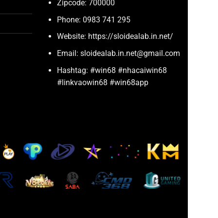
Zipcode: 700000
Phone: 0983 741 295
Website: https://sloidealab.in.net/
Email:
sloidealab.in.net@gmail.com
Hashtag: #win68 #nhacaiwin68
#linkvaowin68 #win68app