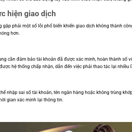
ực hiện giao dịch
g gặp phải một số lỗi phổ biến khiến giao dịch không thành công
chóng hơn.
ùng cần đảm bảo tài khoản đã được xác minh, hoàn thành số vò
ược hệ thống chấp nhận, dẫn đến việc phải thao tác lại nhiều l
 thể nhập sai số tài khoản, tên ngân hàng hoặc không trùng khớp
ời gian xác minh lại thông tin.