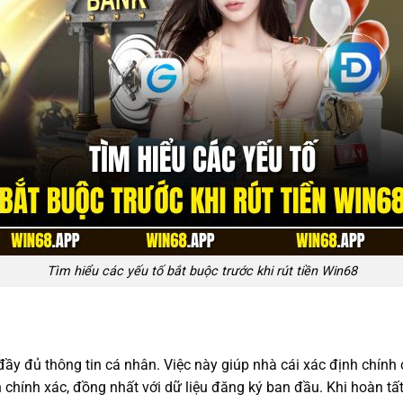
Tìm hiểu các yếu tố bắt buộc trước khi rút tiền Win68
đầy đủ thông tin cá nhân. Việc này giúp nhà cái xác định chính c
 chính xác, đồng nhất với dữ liệu đăng ký ban đầu. Khi hoàn tấ