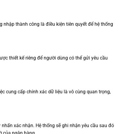
g nhập thành công là điều kiện tiên quyết để hệ thống
ược thiết kế riêng để người dùng có thể gửi yêu cầu
iệc cung cấp chính xác dữ liệu là vô cùng quan trọng,
ãy nhấn xác nhận. Hệ thống sẽ ghi nhận yêu cầu sau đó
iờ của ngân hàng.