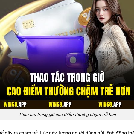
Thao tác trong giờ cao điểm thường chậm trễ hơn
ể gây ra chậm trễ. Lúc này, lượng người dùng gửi lệnh đồng th