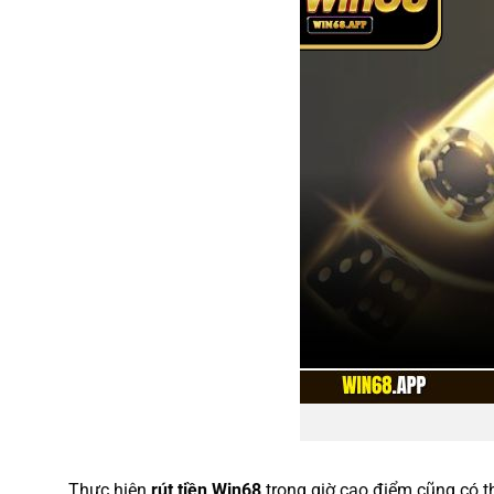
Thực hiện
rút tiền Win68
trong giờ cao điểm cũng có th