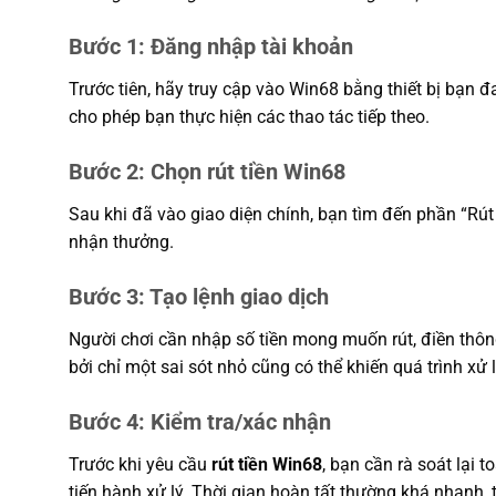
Bước 1: Đăng nhập tài khoản
Trước tiên, hãy truy cập vào Win68 bằng thiết bị bạn 
cho phép bạn thực hiện các thao tác tiếp theo.
Bước 2: Chọn rút tiền Win68
Sau khi đã vào giao diện chính, bạn tìm đến phần “Rút 
nhận thưởng.
Bước 3: Tạo lệnh giao dịch
Người chơi cần nhập số tiền mong muốn rút, điền thông 
bởi chỉ một sai sót nhỏ cũng có thể khiến quá trình xử l
Bước 4: Kiểm tra/xác nhận
Trước khi yêu cầu
rút tiền Win68
, bạn cần rà soát lại
tiến hành xử lý. Thời gian hoàn tất thường khá nhanh,